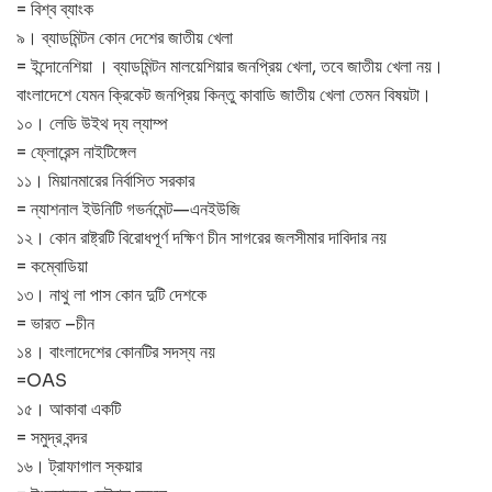
= বিশ্ব ব্যাংক
৯। ব্যাডমিন্টন কোন দেশের জাতীয় খেলা
= ইন্দোনেশিয়া । ব্যাডমিন্টন মালয়েশিয়ার জনপ্রিয় খেলা, তবে জাতীয় খেলা নয়।
বাংলাদেশে যেমন ক্রিকেট জনপ্রিয় কিন্তু কাবাডি জাতীয় খেলা তেমন বিষয়টা।
১০। লেডি উইথ দ্য ল্যাম্প
= ফ্লোরেন্স নাইটিঙ্গেল
১১। মিয়ানমারের নির্বাসিত সরকার
= ন্যাশনাল ইউনিটি গভর্নমেন্ট—এনইউজি
১২। কোন রাষ্ট্রটি বিরোধপূর্ণ দক্ষিণ চীন সাগরের জলসীমার দাবিদার নয়
= কম্বোডিয়া
১৩। নাথু লা পাস কোন দুটি দেশকে
= ভারত –চীন
১৪। বাংলাদেশের কোনটির সদস্য নয়
=OAS
১৫। আকাবা একটি
= সমুদ্র বন্দর
১৬। ট্রাফাগাল স্কয়ার