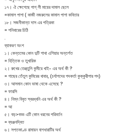
১৭। ঐ ক্ষেপেছে পাগ্ লী মায়ের দামাল ছেলে
=কামাল পাশা ( কাজী নজরুলের কামাল পাশা কবিতার
১৮। সজনীকান্ত দাস এর পত্রিকা
= শনিবারের চিঠি
.
ব্যাকরণ অংশ
১। কেন্তমের কোন দুটি শাখা এশিয়ার অন্তর্গত
= হিত্তিক ও তুখারিক
২। রুখের তেন্ত্তুলি কুমীরে খাই- এর অর্থ কী ?
= গাছের তেঁতুল কুমিরের খাবার, (চর্যাপদের পদকর্তা কুক্কুরীপার পদ)
৩। আসমান কোন ভাষা থেকে এসেছে ?
= ফারসি
৪। নিম্ন বিবৃত স্বরধ্বনি এর অর্থ কী ?
= আ
৫। বড়>বড্ড এটি কোন ধরনের পরিবর্তন
= ব্যঞ্জনদ্বিত
৬। সপ্তকাণ্ড রামায়ন বাগধারাটির অর্থ