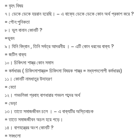
= বৃহৎ বিষয়
৭। ডেকে ডেকে হয়রান হয়েছি। – এ বাক্যে ডেকে ডেকে কোন অর্থ প্রকাশ করে ?
= পৌন:পুনিকতা
৮। ভুল বানান কোনটি ?
=ভূবন
৯। যিনি বিদ্বান , তিনি সর্বত্র আদরনীয় । – এটি কোন ধরনের বাক্য ?
= জটিল বাক্য
১০। চিকিৎসা শাস্ত্র কোন সমাস
= কর্মধারয় ( চিকিৎসাশাস্ত্র= চিকিৎসা বিষয়ক শাস্ত্র = মধ্যপদলোপী কর্মধারয়)
১১। কোনটি নামধাতুর উদাহরণ
= বেতা
১২। গড্ডলিকা প্রবাহ বাগধারার গড্ডল শব্দের অর্থ
= ভেড়া
১৩। তাতে সমাজজীবন চলে । – এ বাক্যটির অস্তিবাচক
= তাতে সমাজজীবন অচল হয়ে পড়ে।
১৪। বাগযন্ত্রের অংশ কোনটি ?
= সবগুলো