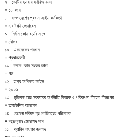
৭। ভোটার হওয়ার সর্বনিম্ম বয়স
= ১৮ বছর
৮। বাংলাদেশের প্রধান আইন কর্মকর্তা
= এ্যাটরনি জেনারেল
৯। নির্বান কোন ধর্মের সাথে
= বৌদ্ধ
১০। একনেকের প্রধান
= প্রধানমন্ত্রী
১১। বলাক কোন সংকর জাত
= গম
১২। তথ্য অধিকার আইন
= ২০০৯
১৩। মুজিবনগরের সরকারের অর্থনীতি বিষয়ক ও পরিকল্পনা বিষয়ক বিভাগের
= তাজউদ্দিন আহমেদ
১৪। রেহেনা মরিয়ম নূর চলচিত্রের পরিচালক
= আব্দুল্লাহ মোহাম্মদ সাদ
১৫। প্রাচীন বাংলার জনপদ