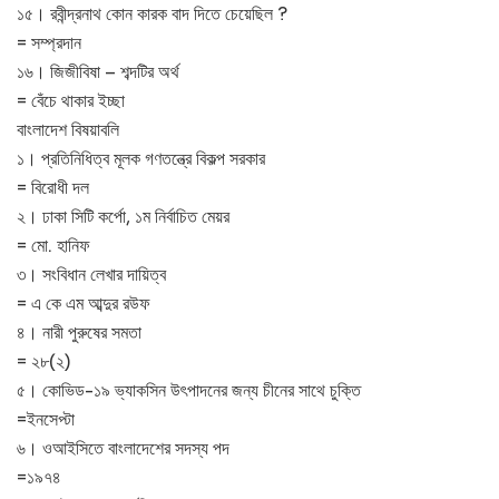
১৫। রবীন্দ্রনাথ কোন কারক বাদ দিতে চেয়েছিল ?
= সম্প্রদান
১৬। জিজীবিষা – শব্দটির অর্থ
= বেঁচে থাকার ইচ্ছা
বাংলাদেশ বিষয়াবলি
১। প্রতিনিধিত্ব মূলক গণতন্ত্রে বিকল্প সরকার
= বিরোধী দল
২। ঢাকা সিটি কর্পো, ১ম নির্বাচিত মেয়র
= মো. হানিফ
৩। সংবিধান লেখার দায়িত্ব
= এ কে এম আব্দুর রউফ
৪। নারী পুরুষের সমতা
= ২৮(২)
৫। কোভিড-১৯ ভ্যাকসিন উৎপাদনের জন্য চীনের সাথে চুক্তি
=ইনসেপ্টা
৬। ওআইসিতে বাংলাদেশের সদস্য পদ
=১৯৭৪