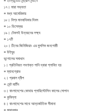
= ইংল্যান্ডের সেন্ট্রাল লন্ডনে
১৭। মায়া সভ্যতা
= মধ্য আমেরিকায়
১৮। বিশ্ব মানবাধিকার দিবস
= ১০ ডিসেম্বর
১৯। টেকসই উন্নয়নের লক্ষ্য
= ১৭টি
২০। চীনের জিনিজিয়াং এর মুসলিম জনগোষ্ঠী
= উইঘুর
ভূগোলের সমাধান
১। প্রতিনিয়ত লবণাক্ত পানি দ্বারা প্লাবিত হয়
= ম্যানগ্রোভ
২। প্রবাল দ্বীপ
= সেন্ট মার্টিন
৩। বাংলাদেশের কোথায় প্লায়িস্টোসিন কালের সোপান
= কুমিল্লা
৪। বাংলাদেশের সাথে আন্তর্জাতিক সীমানা
= মায়ানমার