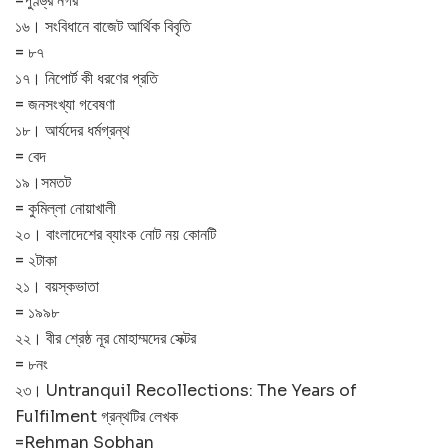
=পুণ্ড্র নগর
১৬। সংবিধানে বাজেট আর্থিক বিবৃতি
= ৮৭
১৭। নিপোর্ট কী ধরণের প্রতি
= জনসংখ্যা গবেষণা
১৮। আর্যদের ধর্মগ্রন্থ
= বেদ
১৯।সমতট
= কুমিল্লা নোয়াখালী
২০। বাংলাদেশের ব্যাংক নোট নয় কোনটি
= ২টাকা
২১। বয়স্কভাতা
= ১৯৯৮
২২। বীর শ্রেষ্ঠ নূর মোহাম্মদের সেক্টর
= ৮নং
২৩। Untranquil Recollections: The Years of
Fulfilment গ্রন্থটির লেখক
=Rehman Sobhan