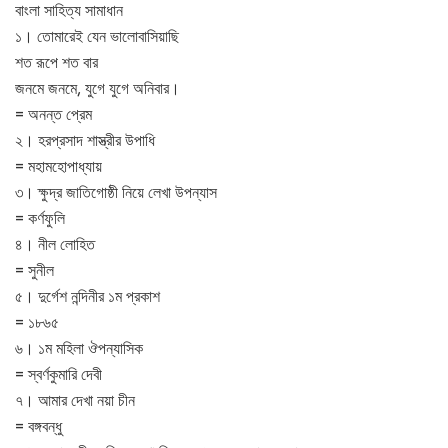
বাংলা সাহিত্য সামাধান
১। তোমারেই যেন ভালোবাসিয়াছি
শত রূপে শত বার
জনমে জনমে, যুগে যুগে অনিবার।
= অনন্ত প্রেম
২। হরপ্রসাদ শাস্ত্রীর উপাধি
= মহামহোপাধ্যায়
৩। ক্ষুদ্র জাতিগোষ্ঠী নিয়ে লেখা উপন্যাস
= কর্ণফুলি
৪। নীল লোহিত
= সুনীল
৫। দুর্গেশ নন্দিনীর ১ম প্রকাশ
= ১৮৬৫
৬। ১ম মহিলা ঔপন্যাসিক
= স্বর্ণকুমারি দেবী
৭। আমার দেখা নয়া চীন
= বঙ্গবন্ধু