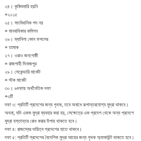
২৪। কৃষিশুমারি হয়নি
=২০১৫
২৫। সাংবিধানিক পদ নয়
= মানবাধিকার কমিশন
২৬। ম্যানিলা কোন ফসলের
= তামাক
২৭। ওরাও জনগোষ্ঠী
= রাজশাহী দিনাজপুর
২৯। সেকেন্ডারি মার্কেট
= স্টক মার্কেট
৩০। ৬দফায় অর্থনৈতিক দফা
=৩টি
দফা ৩: প্রতিটি প্রদেশের জন্য পৃথক, তবে অবাধে রূপান্তরযোগ্য মুদ্রা থাকবে।
অথবা, যদি একক মুদ্রা ব্যবহার করা হয়, সেক্ষেত্রে এক প্রদেশ থেকে অন্য প্রদেশে
মুদ্রা হস্তান্তর রোধ করার উপায় থাকতে হবে।
দফা ৪: রাজস্বের দায়িত্ব প্রদেশের হাতে থাকবে।
দফা ৫: প্রতিটি প্রদেশের বৈদেশিক মুদ্রা আয়ের জন্য পৃথক অ্যাকাউন্ট থাকতে হবে।