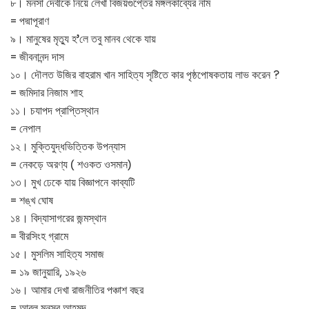
৮। মনসা দেবীকে নিয়ে লেখা বিজয়গুপ্তের মঙ্গলকাব্যের নাম
= পদ্মাপূরাণ
৯। মানুষের মৃত্যু হ’লে তবু মানব থেকে যায়
= জীবনানন্দ দাস
১০। দৌলত উজির বাহরাম খান সাহিত্য সৃষ্টিতে কার পৃষ্ঠপোষকতায় লাভ করেন ?
= জমিদার নিজাম শাহ
১১। চযাপদ প্রাপ্তিস্থান
= নেপাল
১২। মুক্তিযুদ্ধভিত্তিক উপন্যাস
= নেকড়ে অরণ্য ( শওকত ওসমান)
১৩। মুখ ঢেকে যায় বিজ্ঞাপনে কাব্যটি
= শঙ্খ ঘোষ
১৪। বিদ্যাসাগরের জন্মস্থান
= বীরসিংহ গ্রামে
১৫। মুসলিম সাহিত্য সমাজ
= ১৯ জানুয়ারি, ১৯২৬
১৬। আমার দেখা রাজনীতির পঞ্চাশ বছর
= আবুল মনসুর আহমদ