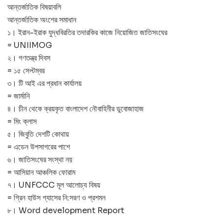
আন্তর্জাতিক বিষয়াবলি
আন্তর্জাতিক অংশের সমাধান
১। ইরান-ইরাক যুদ্ধবিরতির তদারকির কাজে নিয়োজিত জাতিসংঘের
= UNIIMOG
২। গণতন্ত্র দিবস
= ১৫ সেপ্টম্বর
৩। টি আই এর প্রধান কার্যালয়
= জার্মানি
৪। চীন থেকে ক্রয়কৃত বাংলাদেশ নৌবাহিনীর ডুবোজাহাজ
= মিং ক্লাস
৫। জিবুতি দেশটি কোথায়
= এডেন উপসাগরের পাশে
৬। জাতিসংঘের সংস্থা নয়
= আসিয়ান আঞ্চলিক ফোরাম
৭। UNFCCC মূল আলোচ্য বিষয়
= গ্রিন হাউস গ্যাসের নি:সরণ ও প্রশমন
৮। Word development Report